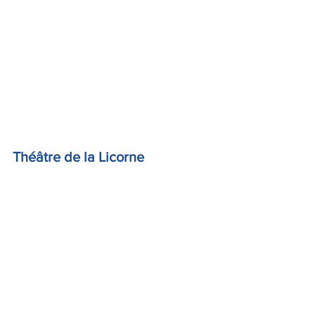
T
héâtre de la Licorne  