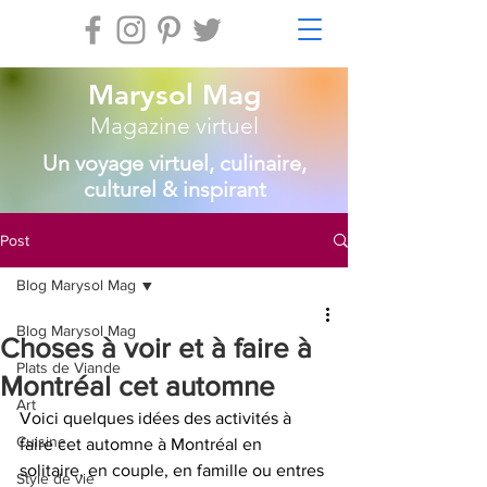
Marysol Mag
Magazine virtuel
Un voyage virtuel, culinaire,
culturel & inspirant
Post
Blog Marysol Mag
Blog Marysol Mag
Choses à voir et à faire à
Plats de Viande
Montréal cet automne
Art
Voici quelques idées des activités à 
Cuisine
faire cet automne à Montréal en 
solitaire, en couple, en famille ou entres 
Style de vie