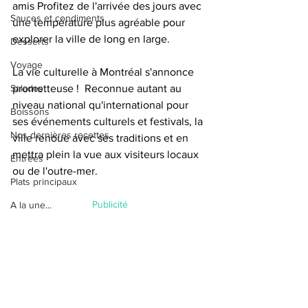
amis Profitez de l'arrivée des jours avec 
Sauces et condiments
une température plus agréable pour 
explorer la ville de long en large.
Desserts
Voyage
La vie culturelle à Montréal s'annonce 
Salades
prometteuse !  Reconnue autant au 
niveau national qu'international pour 
Boissons
ses événements culturels et festivals, la 
Nos dernières recettes
ville renoue avec ses traditions et en 
mettra plein la vue aux visiteurs locaux 
Entrées
ou de l'outre-mer. 
Plats principaux
Publicité
A la une...