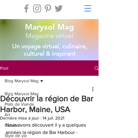
Marysol Mag
Magazine virtuel
Un voyage virtuel, culinaire,
culturel & inspirant
Post
Blog Marysol Mag
Blog Marysol Mag
Découvrir la région de Bar
Plats de Viande
Harbor, Maine, USA
Art
Dernière mise à jour :
14 juil. 2021
Nous avons découvert il y a quelques 
Cuisine
années la région de Bar Harbour - 
Style de vie