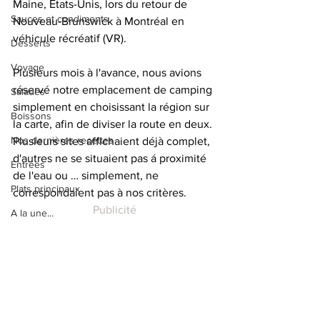
Maine, Ėtats-Unis, lors du retour de 
Sauces et condiments
Nouveau-Brunswick à Montréal en 
véhicule récréatif (VR). 
Desserts
Voyage
Plusieurs mois à l'avance, nous avions 
réservé notre emplacement de camping 
Salades
simplement en choisissant la région sur 
Boissons
la carte, afin de diviser la route en deux. 
Nos dernières recettes
Plusieurs sites affichaient déjà complet, 
d'autres ne se situaient pas á proximité 
Entrées
de l'eau ou … simplement, ne 
Plats principaux
correspondaient pas à nos critères.
Publicité
A la une...