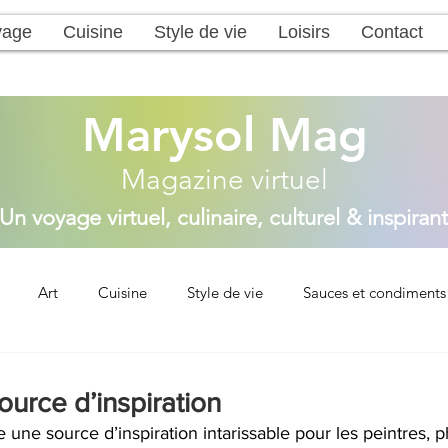
yage
Cuisine
Style de vie
Loisirs
Contact
Marysol Mag
Magazine virtuel
Un voyage virtuel, culinaire, culturel & inspirant
Art
Cuisine
Style de vie
Sauces et condiments
ns
Nos dernières recettes
Entrées
Plats principaux
ource d’inspiration
une source d’inspiration intarissable pour les peintres, 