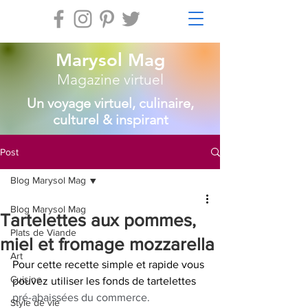
Marysol Mag
Magazine virtuel
Un voyage virtuel, culinaire,
culturel & inspirant
Post
Blog Marysol Mag
Blog Marysol Mag
Tartelettes aux pommes,
Plats de Viande
miel et fromage mozzarella
Art
Pour cette recette simple et rapide vous 
Cuisine
pouvez utiliser les fonds de tartelettes 
pré-abaissées du commerce. 
Style de vie