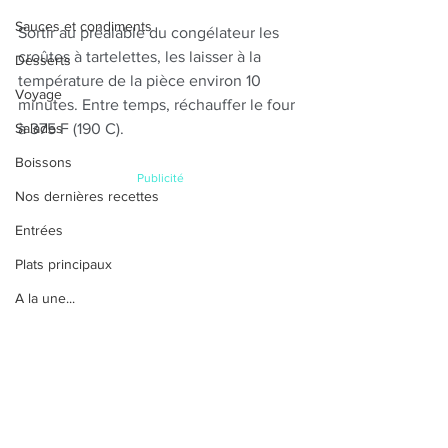
Sauces et condiments
Sortir au préalable du congélateur les 
croûtes à tartelettes, les laisser à la 
Desserts
température de la pièce environ 10 
Voyage
minutes. Entre temps, réchauffer le four 
Salades
à 375 F (190 C).
Boissons
Publicité
Nos dernières recettes
Entrées
Plats principaux
A la une...