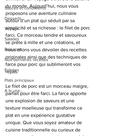
du monde. Aujourd’hui, nous vous 
Sauces et condiments
proposons une aventure culinaire 
Desserts
autour d’un plat qui séduit par sa 
simplicité et sa richesse : le filet de porc 
Voyage
farci. Ce morceau tendre et savoureux 
Salades
se prête à mille et une créations, et 
Boissons
nous allons vous dévoiler des recettes 
originales ainsi que des techniques de 
Nos dernières recettes
farce pour porc qui sublimeront vos 
Entrées
repas.
Plats principaux
Le filet de porc est un morceau maigre, 
A la une...
parfait pour être farci. La farce apporte 
une explosion de saveurs et une 
texture moelleuse qui transforme ce 
plat en une expérience gustative 
unique. Que vous soyez amateur de 
cuisine traditionnelle ou curieux de 