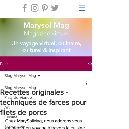
Marysol Mag
Magazine virtuel
Un voyage virtuel, culinaire,
culturel & inspirant
Post
Blog Marysol Mag
Blog Marysol Mag
Recettes originales -
Plats de Viande
techniques de farces pour
Art
filets de porcs
Cuisine
Chez MarySolMag, nous adorons vous 
Style de vie
emmener en voyage à travers la cuisine 