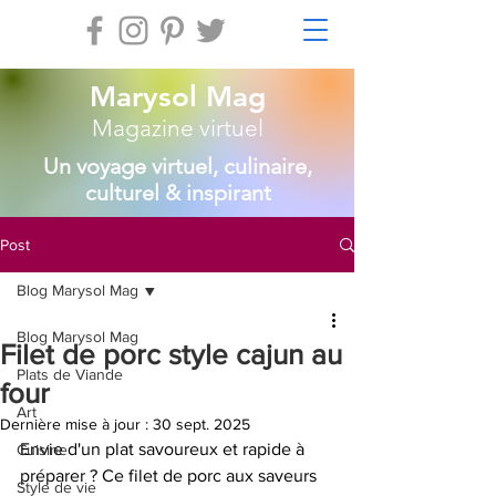
Marysol Mag
Magazine virtuel
Un voyage virtuel, culinaire,
culturel & inspirant
Post
Blog Marysol Mag
Blog Marysol Mag
Filet de porc style cajun au
Plats de Viande
four
Art
Dernière mise à jour :
30 sept. 2025
Envie d'un plat savoureux et rapide à 
Cuisine
préparer ? Ce filet de porc aux saveurs 
Style de vie