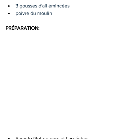
3 gousses d'ail émincées
poivre du moulin
PRÉPARATION:  
Parer le filet de porc et l’assécher 