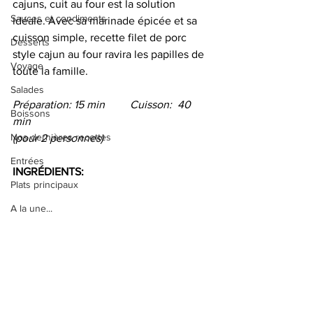
cajuns, cuit au four est la solution 
Sauces et condiments
idéale. Avec sa marinade épicée et sa 
cuisson simple, recette filet de porc 
Desserts
style cajun au four ravira les papilles de 
Voyage
toute la famille.
Salades
Préparation: 15 min         Cuisson:  40 
Boissons
min
Nos dernières recettes
(pour 2 personnes)
Entrées
INGRÉDIENTS: 
Plats principaux
A la une...