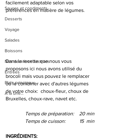
facilement adaptable selon vos 
Sauces et condiments
préférences en matière de légumes. 
Desserts
Voyage
Salades
Boissons
Dans la recette que nous vous 
Nos dernières recettes
proposons ici nous avons utilisé du 
Entrées
brocoli mais vous pouvez le remplacer 
Plats principaux
ou le combiner avec d'autres légumes 
de votre choix:  choux-fleur, choux de 
A la une...
Bruxelles, choux-rave, navet etc.
Temps de préparation:    20 min
Temps de cuisson:           15  min
INGRÉDIENTS: 