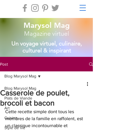
Marysol Mag
Magazine virtuel
Un voyage virtuel, culinaire,
culturel & inspirant
Post
Blog Marysol Mag
Blog Marysol Mag
Casserole de poulet,
Plats de Viande
brocoli et bacon
Art
Cette recette simple dont tous les 
Cuisine
membres de la famille en raffolent, est 
un classique incontournable et 
Style de vie