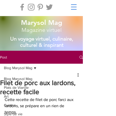
Marysol Mag
Magazine virtuel
Un voyage virtuel, culinaire,
culturel & inspirant
Post
Blog Marysol Mag
Blog Marysol Mag
Filet de porc aux lardons,
Plats de Viande
recette facile
Art
Cette recette de filet de porc farci aux 
Cuisine
lardons, se prépare en un rien de 
temps. 
Style de vie