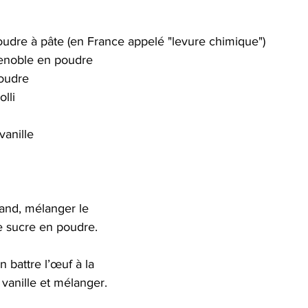
poudre à pâte (en France appelé "levure chimique")
enoble en poudre 
poudre
lli
anille    
and, mélanger le 
e sucre en poudre. 
n battre l’œuf à la 
 vanille et mélanger.