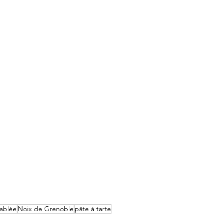
sablée
Noix de Grenoble
pâte à tarte