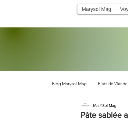
Marysol Mag
Vo
Blog Marysol Mag
Plats de Viande
MarYSol Mag
Voyage
Salades
Boisso
Pâte sablée 