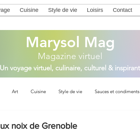
yage
Cuisine
Style de vie
Loisirs
Contact
Marysol Mag
Magazine virtuel
Un voyage virtuel, culinaire, culturel & inspirant
Art
Cuisine
Style de vie
Sauces et condiments
ns
Nos dernières recettes
Entrées
Plats principaux
aux noix de Grenoble