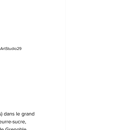
oArtStudio29
s) dans le grand 
urre-sucre, 
de Grenoble. 