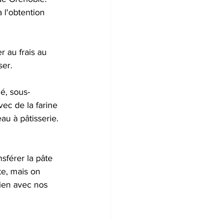
 l'obtention 
 au frais au 
ser.
é, sous-
ec de la farine 
eau à pâtisserie. 
nsférer la pâte 
te, mais on 
ien avec nos 