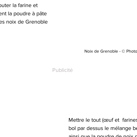
uter la farine et 
nt la poudre à pâte 
les noix de Grenoble 
Noix de Grenoble - © Phot
Publicité
Mettre le tout (œuf et  farine
bol par dessus le mélange be
ainsi que la poudre de noix 