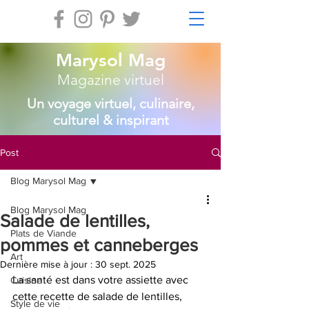
Marysol Mag
Magazine virtuel
Un voyage virtuel, culinaire,
culturel & inspirant
Post
Blog Marysol Mag
Blog Marysol Mag
Salade de lentilles,
Plats de Viande
pommes et canneberges
Art
Dernière mise à jour :
30 sept. 2025
La santé est dans votre assiette avec 
Cuisine
cette recette de salade de lentilles, 
Style de vie