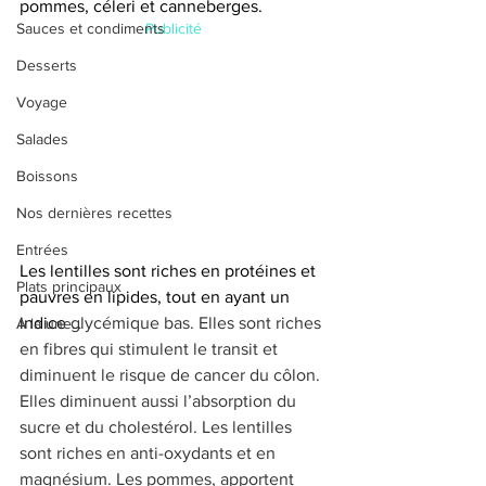
pommes, céleri et canneberges.
Sauces et condiments
Publicité
Desserts
Voyage
Salades
Boissons
Nos dernières recettes
Entrées
Les lentilles sont riches en protéines et 
Plats principaux
pauvres en lipides, tout en ayant un 
indice 
glycémique bas. Elles sont riches 
A la une...
en fibres qui stimulent le transit et 
diminuent le risque de cancer du côlon. 
Elles diminuent aussi l’absorption du 
sucre et du cholestérol. Les lentilles 
sont riches en anti-oxydants et en 
magnésium. Les pommes, apportent 