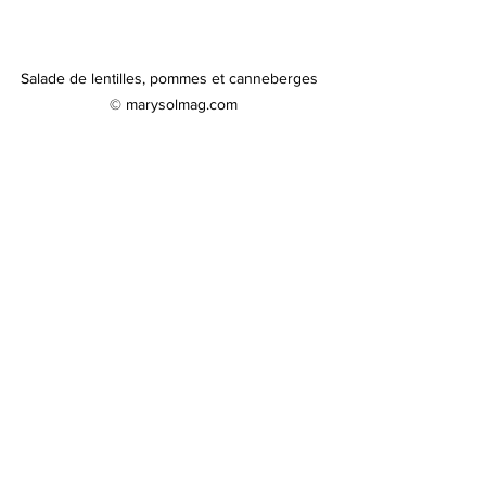
Salade de lentilles, pommes et canneberges  
© marysolmag.com
Publicité
recette
cuisine
recettes
salade
santé
pommes
canneberges
végan
végetarien
repas
lentilles
céleri